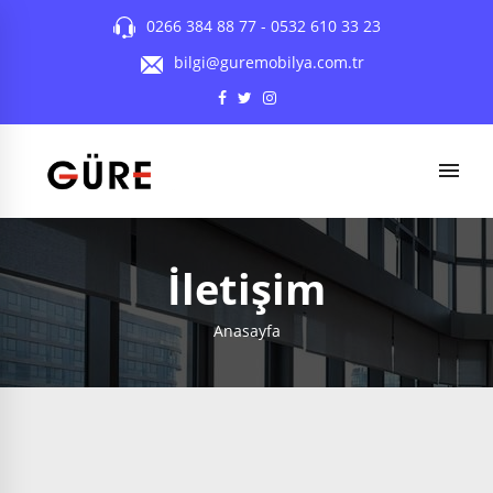
0266 384 88 77
-
0532 610 33 23
bilgi@guremobilya.com.tr
İletişim
Anasayfa