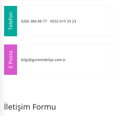
Telefon
0266 384 88 77
-
0532 610 33 23
E Posta
bilgi@guremobilya.com.tr
İletişim Formu